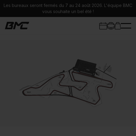
Les bureaux seront fermés du 7 au 24 août 2026. L'équipe BMC
vous souhaite un bel été !
Trackdays
Stages Moto
Circuits
Infos stages
Univers BMC