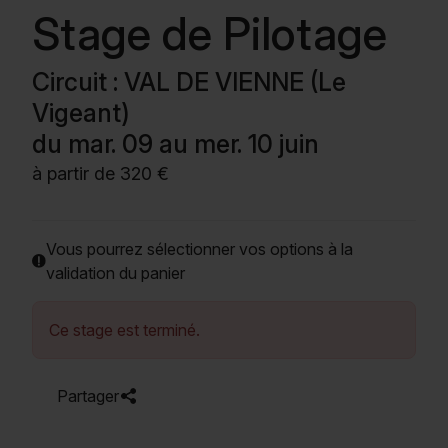
Stage de Pilotage
Contactez-nous
Circuit : VAL DE VIENNE (Le
Devenez membre BMC pour accéder au meilleur
contenus de vos sessions.
Vigeant)
du mar. 09 au mer. 10 juin
Nous rejoindre
S'identifier
à partir de 320 €
Vous pourrez sélectionner vos options à la
validation du panier
Ce stage est terminé.
Partager