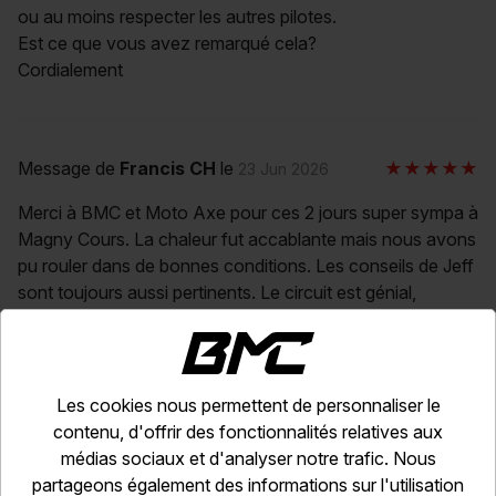
ou au moins respecter les autres pilotes.
Est ce que vous avez remarqué cela?
Cordialement
Message de
Francis CH
le
23 Jun 2026
Merci à BMC et Moto Axe pour ces 2 jours super sympa à
Magny Cours. La chaleur fut accablante mais nous avons
pu rouler dans de bonnes conditions. Les conseils de Jeff
sont toujours aussi pertinents. Le circuit est génial,
dommage que les accompagnants n'ai pas plus d'accès
au circuit afin de voir les pilotes en différents points.
Spécial Thanks à Guillaume de Moto Axe.
Les cookies nous permettent de personnaliser le
contenu, d'offrir des fonctionnalités relatives aux
médias sociaux et d'analyser notre trafic. Nous
Message de
Rafael
le
23 Jun 2026
partageons également des informations sur l'utilisation