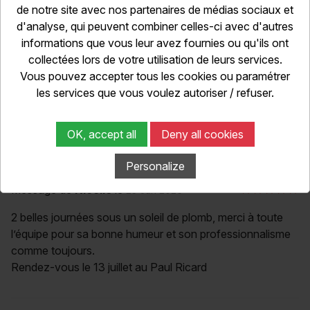
de notre site avec nos partenaires de médias sociaux et
Super équipe très pro et sympa!
d'analyse, qui peuvent combiner celles-ci avec d'autres
Juste un petit bémols sur les chronos!
informations que vous leur avez fournies ou qu'ils ont
Je sais qu’en France on ne peut pas afficher les chronos
collectées lors de votre utilisation de leurs services.
en live mais au moins affichés les en fin de journée ce qui
Vous pouvez accepter tous les cookies ou paramétrer
nous permet de savoir où on se situe par rapport aux
les services que vous voulez autoriser / refuser.
autres et voir si on a progressé dans le classement!
Tous les autres organisateurs les font et c’est assez
sympa de checker ses perfs en fin de journée!
OK, accept all
Deny all cookies
Personalize
Message de
Nicolle
le
23 Jun 2026
2 belles journées sous un soleil de plomb, merci à toute
l’équipe pour sa bonne humeur et son professionnalisme
comme toujours.
Rendez-vous le 13 juillet au Paul Ricard