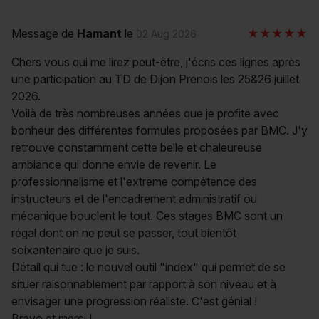
Contactez-nous
Message de
Hamant
le
02 Aug 2026
Devenez membre BMC pour accéder au meilleur
Chers vous qui me lirez peut-être, j'écris ces lignes après
contenus de vos sessions.
une participation au TD de Dijon Prenois les 25&26 juillet
2026.
Nous rejoindre
S'identifier
Voilà de très nombreuses années que je profite avec
bonheur des différentes formules proposées par BMC. J'y
retrouve constamment cette belle et chaleureuse
ambiance qui donne envie de revenir. Le
professionnalisme et l'extreme compétence des
instructeurs et de l'encadrement administratif ou
mécanique bouclent le tout. Ces stages BMC sont un
régal dont on ne peut se passer, tout bientôt
soixantenaire que je suis.
Détail qui tue : le nouvel outil "index" qui permet de se
situer raisonnablement par rapport à son niveau et à
envisager une progression réaliste. C'est génial !
Bravo et merci !