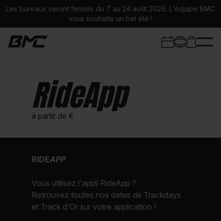
Les bureaux seront fermés du 7 au 24 août 2026. L'équipe BMC
vous souhaite un bel été !
RideApp
Trackdays
à partir de €
Stages Moto
Circuits
RIDE
APP
Infos stages
Vous utilisez l'appli RideApp ?
Retrouvez toutes nos dates de Trackdays
Univers BMC
et Track d'Or sur votre application !