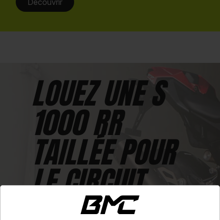
Découvrir
LOUEZ UNE S
1000 RR
TAILLÉE POUR
LE CIRCUIT
Voir conditions