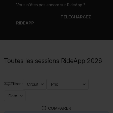
Contactez-nous
Vous n'êtes pas encore sur RideApp ?
TELECHARGEZ
Devenez membre BMC pour accéder au meilleur
RIDEAPP
contenus de vos sessions.
Nous rejoindre
S'identifier
Toutes les sessions RideApp 2026
Filtrer :
COMPARER