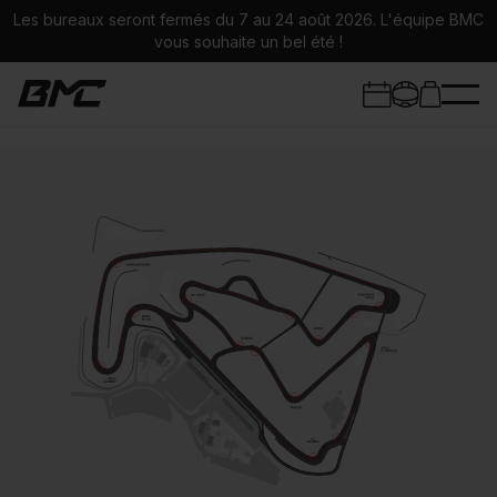
Les bureaux seront fermés du 7 au 24 août 2026. L'équipe BMC
vous souhaite un bel été !
Trackdays
Stages Moto
Circuits
Infos stages
Univers BMC