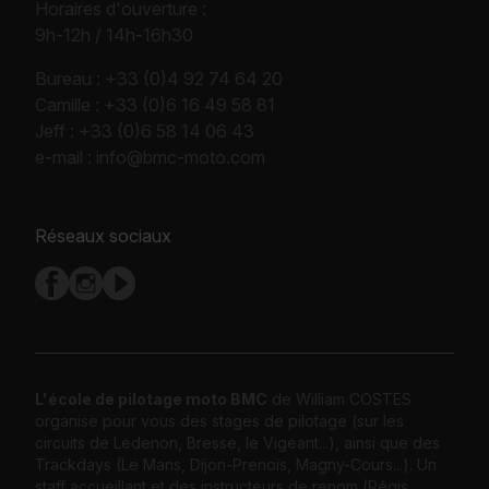
Horaires d'ouverture :
9h-12h / 14h-16h30
Bureau :
+33 (0)4 92 74 64 20
Camille :
+33 (0)6 16 49 58 81
Jeff :
+33 (0)6 58 14 06 43
e-mail :
info@bmc-moto.com
Réseaux sociaux
L'école de pilotage moto BMC
de William COSTES
organise pour vous des stages de pilotage (sur les
circuits de Ledenon, Bresse, le Vigeant...), ainsi que des
Trackdays (Le Mans, Dijon-Prenois, Magny-Cours...). Un
staff accueillant et des instructeurs de renom (Régis