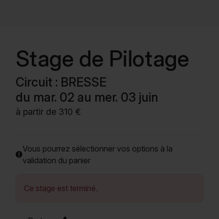
Contactez-nous
Devenez membre BMC pour accéder au meilleur
Stage de Pilotage
contenus de vos sessions.
Nous rejoindre
S'identifier
Circuit : BRESSE
du mar. 02 au mer. 03 juin
à partir de 310 €
Vous pourrez sélectionner vos options à la
validation du panier
Ce stage est terminé.