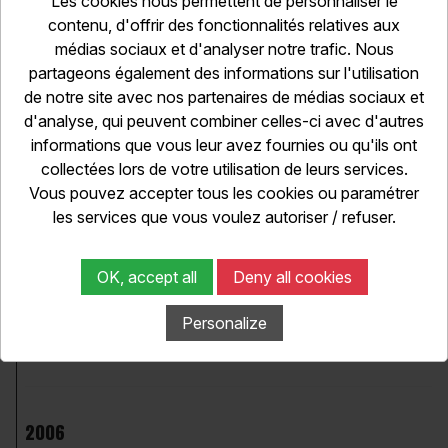
Les cookies nous permettent de personnaliser le
contenu, d'offrir des fonctionnalités relatives aux
médias sociaux et d'analyser notre trafic. Nous
2008
partageons également des informations sur l'utilisation
Pilote officiel Suzuki
de notre site avec nos partenaires de médias sociaux et
Champion du Monde d'Endurance
d'analyse, qui peuvent combiner celles-ci avec d'autres
Vainqueur du Bol d'Or
informations que vous leur avez fournies ou qu'ils ont
2ème aux 24H du Mans
collectées lors de votre utilisation de leurs services.
Vous pouvez accepter tous les cookies ou paramétrer
les services que vous voulez autoriser / refuser.
2007
Pilote officiel Suzuki
OK, accept all
Deny all cookies
Champion du Monde d'Endurance
2ème aux 24H du Mans
Personalize
2ème au Bol d'Or
2006