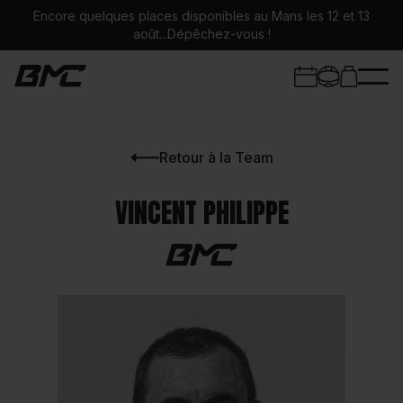
Encore quelques places disponibles au Mans les 12 et 13
août...Dépêchez-vous !
Retour à la Team
Trackdays
VINCENT PHILIPPE
Stages Moto
Circuits
Infos stages
Univers BMC