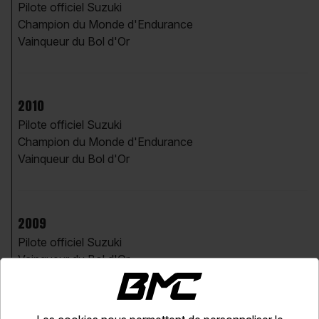
Pilote officiel Suzuki
Champion du Monde d'Endurance
Vainqueur du Bol d'Or
2010
Pilote officiel Suzuki
Champion du Monde d'Endurance
Vainqueur du Bol d'Or
2009
Pilote officiel Suzuki
Vainqueur du Bol d'Or
Vice champion de France Superbike
3ème aux 24H du Mans